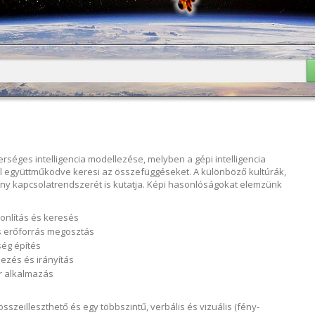
rlap
erséges intelligencia modellezése, melyben a gépi intelligencia
l együttműködve keresi az összefüggéseket. A különböző kultúrák,
ny kapcsolatrendszerét is kutatja. Képi hasonlóságokat elemzünk
nlítás és keresés
s erőforrás megosztás
ég építés
ezés és irányítás
r alkalmazás
összeilleszthető és egy többszintű, verbális és vizuális (fény-