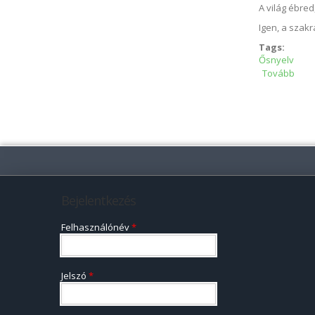
A világ ébre
Igen, a szakr
Tags:
Ősnyelv
Tovább
Képi
Oldalak
Bejelentkezés
Felhasználónév
*
Jelszó
*