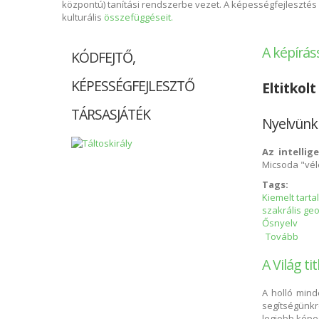
központú) tanítási rendszerbe vezet. A képességfejlesztés a
kulturális
összefüggéseit.
A képíráss
KÓDFEJTŐ,
KÉPESSÉGFEJLESZTŐ
Eltitkolt
TÁRSASJÁTÉK
Nyelvünk 
Az intellig
Micsoda "vél
Tags:
Kiemelt tart
szakrális ge
Ősnyelv
Tovább
A ké
A Világ ti
A holló mind
segítségünkr