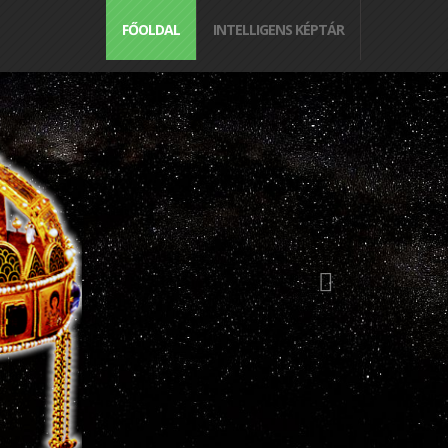
FŐOLDAL
INTELLIGENS KÉPTÁR
en World
 Nyílt
a titkos társaság elnevezéssel
 emberek megbízható informálására
terséges intelligencia modellezés
gítségével végzi.