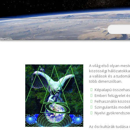
Keresés
Keresés ű
A világ első olyan mest
közösségi hálózatokka
a vallások és a tudomá
több dimenzióban.
Képalapú összehaso
Emberi felügyelet é
Felhasználói közöss
Szingularitás modell
Nyelvi gyökrendsze
Az ősi kultúrák tudása 