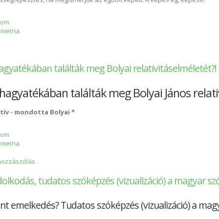
ségfejlesztés, ha megismerjük az égbolt képeit. A képes ég, képesít!
alom
ometria
ág titkát őrző Nimród, Orion, Ozirisz, Mátyás király - Holló, olló, halál, újj
agyatékában találták meg Bolyai relativitáselméletét?!
hagyatékában találták meg Bolyai János relati
tív - mondotta Bolyai *
alom
ometria
ten hagyatékában találták meg Bolyai relativitáselméletét?! tartalommal 
hozzászólás
olkodás, tudatos szóképzés (vizualizáció) a magyar s
nt emelkedés? Tudatos szóképzés (vizualizáció) a ma