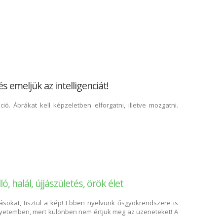
 emeljük az intelligenciát!
záció. Ábrákat kell képzeletben elforgatni, illetve mozgatni.
osan
ló, halál, újjászületés, örök élet
ásokat, tisztul a kép! Ebben nyelvünk ősgyökrendszere is
egyetemben, mert különben nem értjük meg az üzeneteket! A