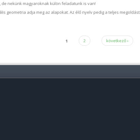
d, de nekünk magyaroknak külön feladatunk is van!
ális geometria adja meg az alapokat. Az élő nyelv pedig a teljes megoldást
 gondolkodás, tudatos szóképzés (vizualizáció) a magyar szógyökrendsz
1
2
következő ›