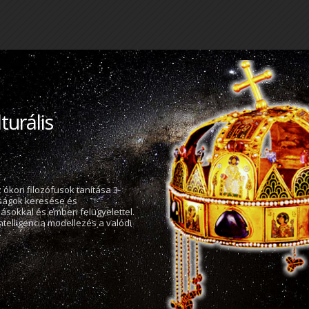
WOWS - Wide Op
Security - Teljesen
Világbiztonság
Nyílt, politikán felül álló közösség (
ellentétes -nyílt társaság), mely az
alakul. Az adatok elemzését egy mes
és kiterjedt felhasználói közösség se
Tovább