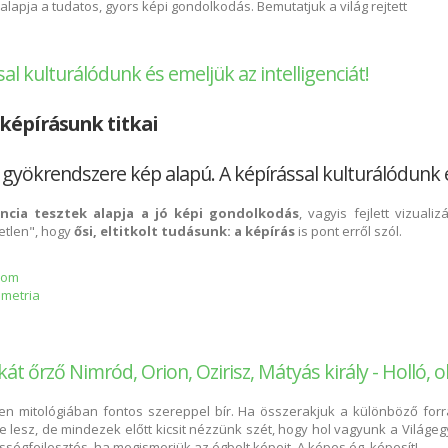
lapja a tudatos, gyors képi gondolkodás. Bemutatjuk a világ rejtett
al kulturálódunk és emeljük az intelligenciát!
 képírásunk titkai
gyökrendszere kép alapú. A képírással kulturálódunk és
encia tesztek alapja a jó képi gondolkodás
, vagyis fejlett vizuali
etlen", hogy
ősi, eltitkolt tudásunk: a képírás
is pont erről szól.
alom
ometria
pírással kulturálódunk és emeljük az intelligenciát! tartalommal kapcsolat
tkát őrző Nimród, Orion, Ozirisz, Mátyás király - Holló, ol
en mitológiában fontos szereppel bír. Ha összerakjuk a különböző forr
e lesz, de mindezek előtt kicsit nézzünk szét, hogy hol vagyunk a Világ