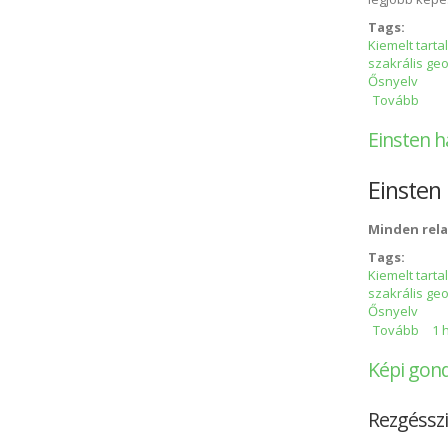
legjobb képes
Tags:
Kiemelt tart
szakrális ge
Ősnyelv
Tovább
A Vil
Einsten h
Einsten 
Minden rela
Tags:
Kiemelt tart
szakrális ge
Ősnyelv
Tovább
Eins
1 
Képi gond
Rezgésszi