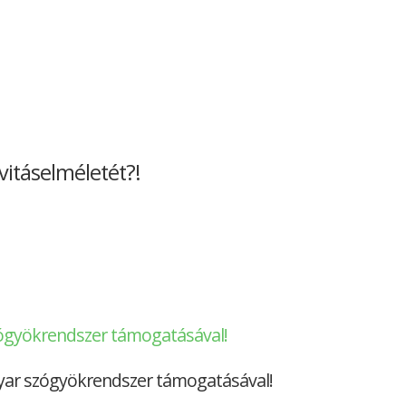
ászületés, örök élet tartalommal kapcsolatosan
vitáselméletét?!
kapcsolatosan
zógyökrendszer támogatásával!
gyar szógyökrendszer támogatásával!