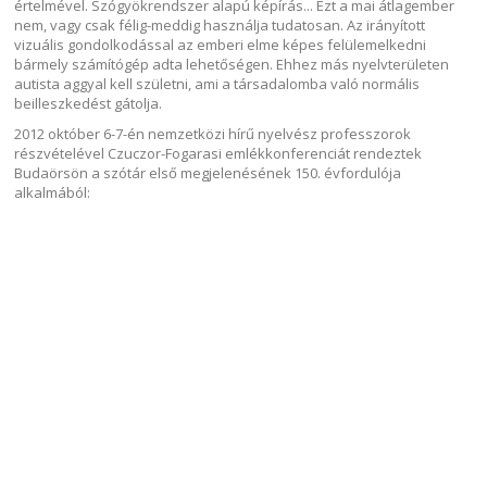
értelmével. Szógyökrendszer alapú képírás... Ezt a mai átlagember
nem, vagy csak félig-meddig használja tudatosan. Az irányított
vizuális gondolkodással az emberi elme képes felülemelkedni
bármely számítógép adta lehetőségen. Ehhez más nyelvterületen
autista aggyal kell születni, ami a társadalomba való normális
beilleszkedést gátolja.
2012 október 6-7-én nemzetközi hírű nyelvész professzorok
részvételével Czuczor-Fogarasi emlékkonferenciát rendeztek
Budaörsön a szótár első megjelenésének 150. évfordulója
alkalmából: