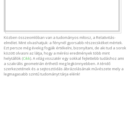
Közben összeomlóban van a tudományos mítosz, a Relativitás-
elmélet. Mint olvashatjuk: a fénynél gyorsabb részecskéket mértek.
Ezt persze még évekig fogják értékelni, bizonyítani, de aki tud a sorok
között olvasni az látja, hogy a mérési eredmények több mint
helytállók (
Cikk
). A világ visszatér egy sokkal fejlettebb tudáshoz ami
a szakrális geometrián érthető meg legkönnyebben. A téridő
szerkezetének és a sejtosztódás ábrázolásának művészete mely a
legmagasabb szintű tudományt tárja elénk!