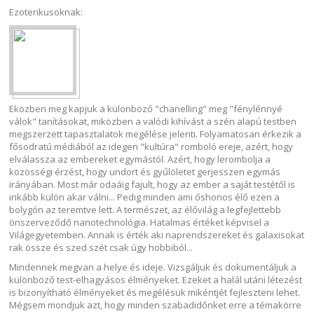
Ezoterikusoknak:
Eközben meg kapjuk a különböző "chanelling" meg "fénylénnyé
válok" tanításokat, miközben a valódi kihívást a szén alapú testben
megszerzett tapasztalatok megélése jelenti. Folyamatosan érkezik a
fősodratú médiából az idegen "kultúra" romboló ereje, azért, hogy
elválassza az embereket egymástól. Azért, hogy lerombolja a
közösségi érzést, hogy undort és gyűlöletet gerjesszen egymás
irányában. Most már odaáig fajult, hogy az ember a saját testétől is
inkább külön akar válni... Pedig minden ami őshonos élő ezen a
bolygón az teremtve lett. A természet, az élővilág a legfejlettebb
önszerveződő nanotechnológia. Hatalmas értéket képvisel a
Világegyetemben. Annak is érték aki naprendszereket és galaxisokat
rak össze és szed szét csak úgy hobbiból...
Mindennek megvan a helye és ideje. Vizsgáljuk és dokumentáljuk a
különböző test-elhagyásos élményeket. Ezeket a halál utáni létezést
is bizonyítható élményeket és megélésük mikéntjét fejleszteni lehet.
Mégsem mondjuk azt, hogy minden szabadidőnket erre a témakörre