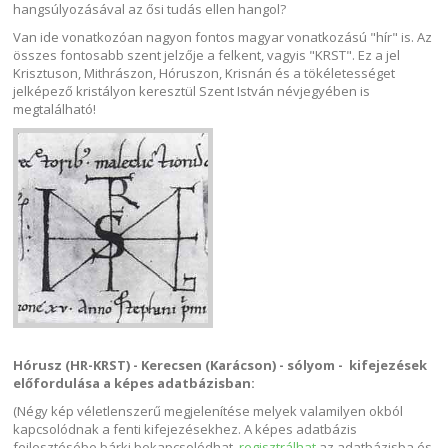
hangsúlyozásával az ősi tudás ellen hangol?
Van ide vonatkozóan nagyon fontos magyar vonatkozású "hír" is. Az
összes fontosabb szent jelzője a felkent, vagyis "KRST". Ez a jel
Krisztuson, Mithrászon, Hóruszon, Krisnán és a tökéletességet
jelképező kristályon keresztül Szent István névjegyében is
megtalálható!
Hórusz (HR-KRST) -
Kerecsen (Karácson) -
sólyom - kifejezések
előfordulása a képes adatbázisban:
(Négy kép véletlenszerű megjelenítése melyek valamilyen okból
kapcsolódnak a fenti kifejezésekhez. A képes adatbázis
fejlesztésébe bárki bekapcsolódhat,
regisztrálhat
az adatbázisba és