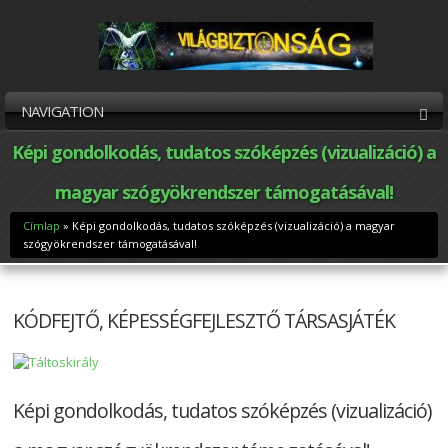
NAVIGATION
Képi gondolkodás, tudatos szóképzés (vizualizáció) a
magyar szógyökrendszer támogatásával!
Címlap
» Képi gondolkodás, tudatos szóképzés (vizualizáció) a magyar
Jelenlegi hely
szógyökrendszer támogatásával!
KÓDFEJTŐ, KÉPESSÉGFEJLESZTŐ TÁRSASJÁTÉK
Képi gondolkodás, tudatos szóképzés (vizualizáció)