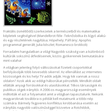
Fraktális (ismétlődő) szerkezetek a természetből és matematikai
képletek segítségével (Mandelbrot-féle -Teknősbéka és kígyó alakú-
és egy részletének nagyítása; Hópehely; Páfrány; Apophis
programmal generált; Julia készlet; Romanesco brokkoli)
Forradalmi hangulatban a világ! Nagyobb szükség van a különböző
kultúrák sokszínű átfedéseinek, közös gyökereinek bemutatására
mint valaha!
A világban jelenleg folyó változásokat fizetett csoportokkal
befolyásolják több kevesebb sikerrel. Az ellenállást az internetes
közösségek és kis helyi TV-adók adják. Hogy kik vannak a rossz
oldalon? Azok akik az eddigi háborúkat pénzelték. Mindkét oldalt
ellátták anyagi forrásokkal és utasításokkal. Titkos társaságok és
publikus cégek irányítói. A 2006-os magyarországi események
indították el azt a folyamatot amit a világban tapasztalunk. Nekünk
magyaroknak továbbra is példát kell mutatnunk a többi nép
számára. Bármely fegyveres konfliktus kirobbanása esetén az
irányítás nagyobb valószínűséggel közvetve a Rotchildok,