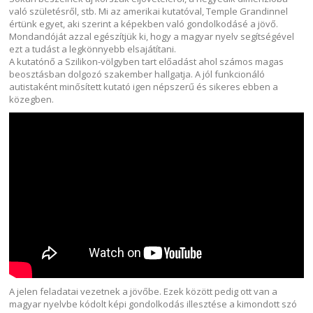
való születésről, stb. Mi az amerikai kutatóval, Temple Grandinnel
értünk egyet, aki szerint a képekben való gondolkodásé a jövő.
Mondandóját azzal egészítjük ki, hogy a magyar nyelv segítségével
ezt a tudást a legkönnyebb elsajátítani.
A kutatónő a Szilikon-völgyben tart előadást ahol számos magas
beosztásban dolgozó szakember hallgatja. A jól funkcionáló
autistaként minősített kutató igen népszerű és sikeres ebben a
közegben.
A jelen feladatai vezetnek a jövőbe. Ezek között pedig ott van a
magyar nyelvbe kódolt képi gondolkodás illesztése a kimondott szó