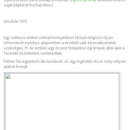
saját képtárat hozhat létre.)
{module 147}
Egy vallásos ember sokkal könnyebben fel tud dolgozni olyan
információt melyhez alapvetően a testétől való elvonatkoztatás
szükséges. Pl. Az emberi agy és test felépítése égi lények által akik a
Teremtő tiszteletére cselekedtek.
Példa: Ősi egyiptomi ábrázolások. Az agy legősibb része mely sólyom
alakot formál.