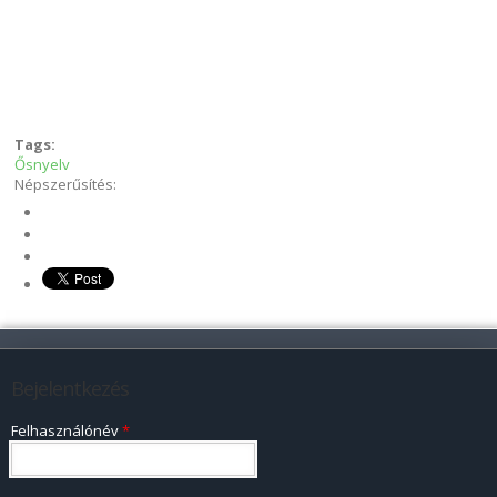
Tags:
Ősnyelv
Népszerűsítés:
Bejelentkezés
Felhasználónév
*