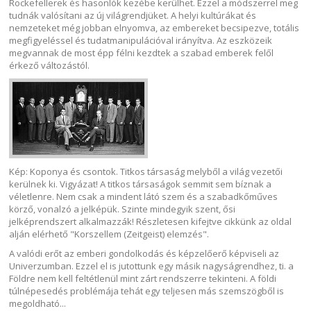
Rockefellerek és hasonlók kezébe kerülhet. Ezzel a módszerrel meg
tudnák valósítani az új világrendjüket. A helyi kultúrákat és
nemzeteket még jobban elnyomva, az embereket becsipezve, totális
megfigyeléssel és tudatmanipulációval irányítva. Az eszközeik
megvannak de most épp félni kezdtek a szabad emberek felől
érkező változástól.
Kép: Koponya és csontok. Titkos társaság melyből a világ vezetői
kerülnek ki. Vigyázat! A titkos társaságok semmit sem bíznak a
véletlenre. Nem csak a mindent látó szem és a szabadkőműves
körző, vonalzó a jelképük. Szinte mindegyik szent, ősi
jelképrendszert alkalmazzák! Részletesen kifejtve cikkünk az oldal
alján elérhető "Korszellem (Zeitgeist) elemzés".
A valódi erőt az emberi gondolkodás és képzelőerő képviseli az
Univerzumban. Ezzel el is jutottunk egy másik nagyságrendhez, ti. a
Földre nem kell feltétlenül mint zárt rendszerre tekinteni. A földi
túlnépesedés problémája tehát egy teljesen más szemszögből is
megoldható...