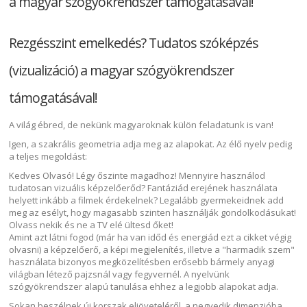
a magyar szógyökrendszer támogatásával!
Rezgésszint emelkedés? Tudatos szóképzés
(vizualizáció) a magyar szógyökrendszer
támogatásával!
A világ ébred, de nekünk magyaroknak külön feladatunk is van!
Igen, a szakrális geometria adja meg az alapokat. Az élő nyelv pedig
a teljes megoldást:
Kedves Olvasó! Légy őszinte magadhoz! Mennyire használod
tudatosan vizuális képzelőerőd? Fantáziád erejének használata
helyett inkább a filmek érdekelnek? Legalább gyermekeidnek add
meg az esélyt, hogy magasabb szinten használják gondolkodásukat!
Olvass nekik és ne a TV elé ültesd őket!
Amint azt látni fogod (már ha van időd és energiád ezt a cikket végig
olvasni) a képzelőerő, a képi megjelenítés, illetve a "harmadik szem"
használata bizonyos megközelítésben erősebb bármely anyagi
világban létező pajzsnál vagy fegyvernél. A nyelvünk
szógyökrendszer alapú tanulása ehhez a legjobb alapokat adja.
Sokan beszélnek új korszak eljöveteléről, a negyedik dimenzióba