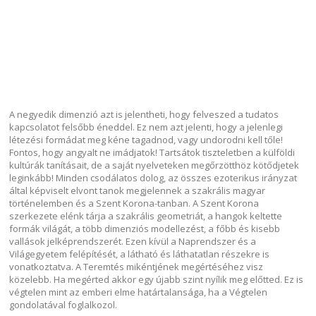
A negyedik dimenzió azt is jelentheti, hogy felveszed a tudatos
kapcsolatot felsőbb éneddel. Ez nem azt jelenti, hogy a jelenlegi
létezési formádat meg kéne tagadnod, vagy undorodni kell tőle!
Fontos, hogy angyalt ne imádjatok! Tartsátok tiszteletben a külföldi
kultúrák tanításait, de a saját nyelveteken megőrzötthöz kötődjetek
leginkább! Minden csodálatos dolog, az összes ezoterikus irányzat
által képviselt elvont tanok megjelennek a szakrális magyar
történelemben és a Szent Korona-tanban. A Szent Korona
szerkezete elénk tárja a szakrális geometriát, a hangok keltette
formák világát, a több dimenziós modellezést, a főbb és kisebb
vallások jelképrendszerét. Ezen kívül a Naprendszer és a
Világegyetem felépítését, a látható és láthatatlan részekre is
vonatkoztatva. A Teremtés mikéntjének megértéséhez visz
közelebb. Ha megérted akkor egy újabb szint nyílik meg előtted. Ez is
végtelen mint az emberi elme határtalansága, ha a Végtelen
gondolatával foglalkozol.