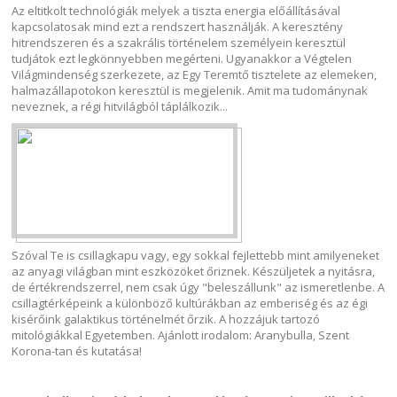
Az eltitkolt technológiák melyek a tiszta energia előállításával
kapcsolatosak mind ezt a rendszert használják. A keresztény
hitrendszeren és a szakrális történelem személyein keresztül
tudjátok ezt legkönnyebben megérteni. Ugyanakkor a Végtelen
Világmindenség szerkezete, az Egy Teremtő tisztelete az elemeken,
halmazállapotokon keresztül is megjelenik. Amit ma tudománynak
neveznek, a régi hitvilágból táplálkozik...
Szóval Te is csillagkapu vagy, egy sokkal fejlettebb mint amilyeneket
az anyagi világban mint eszközöket őriznek. Készüljetek a nyitásra,
de értékrendszerrel, nem csak úgy "beleszállunk" az ismeretlenbe. A
csillagtérképeink a különböző kultúrákban az emberiség és az égi
kisérőink galaktikus történelmét őrzik. A hozzájuk tartozó
mitológiákkal Egyetemben. Ajánlott irodalom: Aranybulla, Szent
Korona-tan és kutatása!