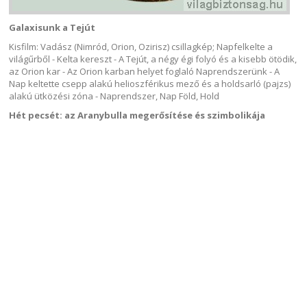
Galaxisunk a Tejút
Kisfilm: Vadász (Nimród, Orion, Ozirisz) csillagkép; Napfelkelte a
világűrből - Kelta kereszt - A Tejút, a négy égi folyó és a kisebb ötödik,
az Orion kar - Az Orion karban helyet foglaló Naprendszerünk - A
Nap keltette csepp alakú helioszférikus mező és a holdsarló (pajzs)
alakú ütközési zóna - Naprendszer, Nap Föld, Hold
Hét pecsét: az Aranybulla megerősítése és szimbolikája