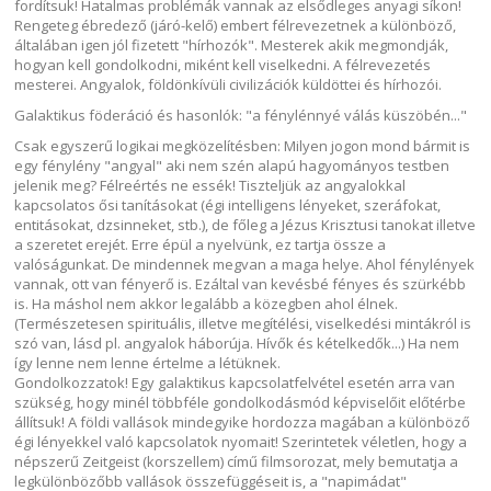
fordítsuk! Hatalmas problémák vannak az elsődleges anyagi síkon!
Rengeteg ébredező (járó-kelő) embert félrevezetnek a különböző,
általában igen jól fizetett "hírhozók". Mesterek akik megmondják,
hogyan kell gondolkodni, miként kell viselkedni. A félrevezetés
mesterei. Angyalok, földönkívüli civilizációk küldöttei és hírhozói.
Galaktikus föderáció és hasonlók: "a fénylénnyé válás küszöbén..."
Csak egyszerű logikai megközelítésben: Milyen jogon mond bármit is
egy fénylény "angyal" aki nem szén alapú hagyományos testben
jelenik meg? Félreértés ne essék! Tiszteljük az angyalokkal
kapcsolatos ősi tanításokat (égi intelligens lényeket, szeráfokat,
entitásokat, dzsinneket, stb.), de főleg a Jézus Krisztusi tanokat illetve
a szeretet erejét. Erre épül a nyelvünk, ez tartja össze a
valóságunkat. De mindennek megvan a maga helye. Ahol fénylények
vannak, ott van fényerő is. Ezáltal van kevésbé fényes és szürkébb
is. Ha máshol nem akkor legalább a közegben ahol élnek.
(Természetesen spirituális, illetve megítélési, viselkedési mintákról is
szó van, lásd pl. angyalok háborúja. Hívők és kételkedők...) Ha nem
így lenne nem lenne értelme a létüknek.
Gondolkozzatok! Egy galaktikus kapcsolatfelvétel esetén arra van
szükség, hogy minél többféle gondolkodásmód képviselőit előtérbe
állítsuk! A földi vallások mindegyike hordozza magában a különböző
égi lényekkel való kapcsolatok nyomait! Szerintetek véletlen, hogy a
népszerű Zeitgeist (korszellem) című filmsorozat, mely bemutatja a
legkülönbözőbb vallások összefüggéseit is, a "napimádat"