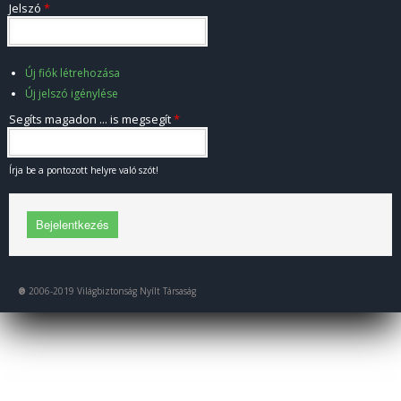
Jelszó
*
Új fiók létrehozása
Új jelszó igénylése
Segíts magadon ... is megsegít
*
Írja be a pontozott helyre való szót!
®
2006-2019 Világbiztonság Nyílt Társaság