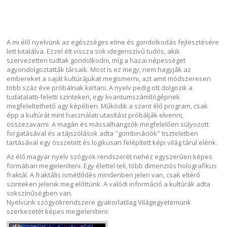
A mi élő nyelvünk az egészséges elme és gondolkodás fejlesztésére
lett kitalálva. Ezzel élt vissza sok idegenszívű tudós, akik
szervezetten tudtak gondolkodni, míg a hazai népességet
agyondolgoztatták társaik. Most is ez megy, nem hagyják az
embereket a saját kultúrájukat megismerni, azt amit módszeresen
több száz éve próbálnak kiirtani. A nyelv pedig ott dolgozik a
tudatalatti-feletti szinteken, egy kvantumszámítógépnek
megfeleltethető agy képében. Működik a szent élő program, csak
épp a kultúrát mint használati utasítást próbálják elvenni,
összezavarni. A magán és mássalhangzók megfelelően súlyozott
forgatásával és a tájszólások adta "gombinációk" tiszteletben
tartásával egy összetett és logikusan felépített képi világ tárul elénk.
Az élő magyar nyelv szógyök rendszerét nehéz egyszerűen képes
formában megjeleníteni. Egy élettel teli, több dimenziós holografikus
fraktál. A fraktális ismétlődés mindenben jelen van, csak eltérő
szinteken jelenik meg előttünk. A valódi információ a kultúrák adta
sokszínűségben van.
Nyelvünk szógyökrendszere gyakorlatilag Világegyetemünk
szerkezetét képes megjeleníteni: