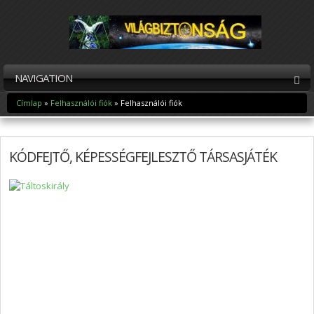
NAVIGATION
Címlap
»
Felhasználói fiók
» Felhasználói fiók
Jelenlegi hely
KÓDFEJTŐ, KÉPESSÉGFEJLESZTŐ TÁRSASJÁTÉK
Elsődleges fülek